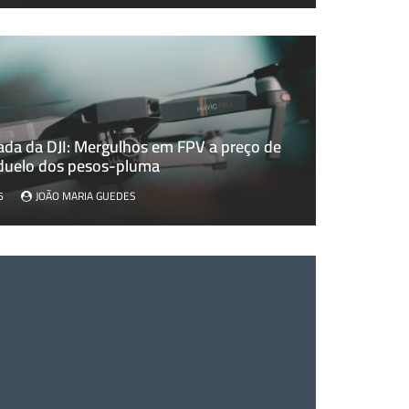
ada da DJI: Mergulhos em FPV a preço de
da DJI: Mergulhos em FPV a preço de saldo ou o duelo dos
 duelo dos pesos-pluma
6
JOÃO MARIA GUEDES
JOÃO MARIA GUEDES