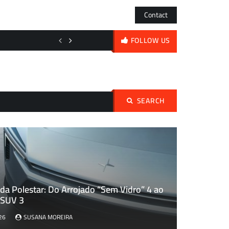
Contact
A encruzilhada da DJI: Mergulhos em FPV a preço de saldo ou o duelo
FOLLOW US
SEARCH
Pesquisar
por:
da Polestar: Do Arrojado “Sem Vidro” 4 ao
 SUV 3
26
SUSANA MOREIRA