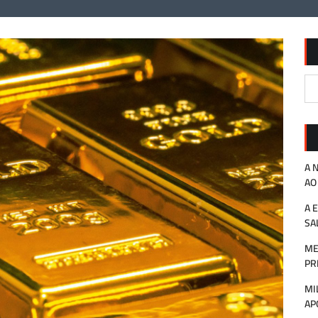
A 
AO
A 
SA
ME
PR
MI
AP