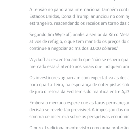
A tensão no panorama internacional também contrib
Estados Unidos, Donald Trump, anunciou no doming
estrangeiro, reacendendo os receios em torno das 
Segundo Jim Wyckoff, analista sénior da Kitco Meta
ativos de refúgio, o que tem mantido os preços do 
continue a negociar acima dos 3.000 dólares.”
Wyckoff acrescentou ainda que “não se espera qual
mercado estará atento aos sinais que indiquem uma
Os investidores aguardam com expectativa as decl
para quarta-feira, na esperança de obter pistas so
de juro diretora da Fed tem sido mantida entre 4,2
Embora o mercado espere que as taxas permaneçam 
decisão se revele tão previsível. A imposição das 
sombra de incerteza sobre as perspetivas económic
O ouro, tradicionalmente visto como uma proteção 