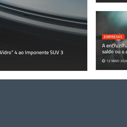
EMPRESAS
EMPRESAS
A encruzilh
A encruzilhada 
saldo ou o
 Vidro” 4 ao Imponente SUV 3
pesos-pluma
12 MAIO 202
12 MAIO 2026