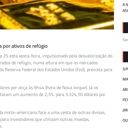
A 
AS
Ne
 por ativos de refúgio
a 2% esta sexta-feira, impulsionado pela desvalorização do
erados de refúgio, numa altura em que os mercados
a Reserva Federal dos Estados Unidos (Fed), prevista para
JU
MA
lares por onça às 9h44 (hora de Nova Iorque). Já os
AB
istaram um aumento de 2,5%, para 3.324,50 dólares por
FE
JA
a norte-americana face a uma cesta de outras divisas,
l para investidores que utilizam outras moedas,
OU
.