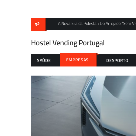
Skip
to
content
s
A Nova Era da Polestar: Do Arrojado “Sem V
Hostel Vending Portugal
EMPRESAS
SAÚDE
DESPORTO