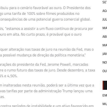
SE
uiu para o cenário favorável ao ouro. O Presidente dos
AG
o uma tarifa de 100% sobre filmes produzidos no
consequências de uma potencial guerra comercial global.
JU
ls, “estamos a assistir a um fluxo contínuo de procura por
MA
ouro em alta. No curto prazo, é provável que o ouro
AB
MA
quer alteração nas taxas de juro na reunião da Fed, mas o
JA
 possível mudança de direção da política monetária.”
NO
arações do presidente da Fed, Jerome Powell, marcadas
bre o rumo futuro das taxas de juro. Desde dezembro, a taxa
OU
5% e 4,50%.
inalteradas nesta reunião, poderá ser a última vez que a
novas tarifas por parte da administração Trump lançou uma
EM
as.
M
contra períodos de instabilidade e um ativo favorecido em