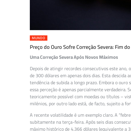
MUNDO
Preço do Ouro Sofre Correção Severa: Fim do
Uma Correção Severa Após Novos Máximos
Depois de atingir recordes consecutivos este ano,
de 300 dólares em apenas dois dias. Esta descida 
tendência de subida a longo prazo. Embora o ouro
essa perceção é apenas parcialmente verdadeira. S
teoricamente possível com moedas ou títulos – vist
milénios, por outro lado está, de facto, sujeito a fo
A recente volatilidade é um exemplo claro. A “febr
subitamente na terça-feira. Após seis dias consecu
máximo histórico de 4.366 dólares (equivalente a 