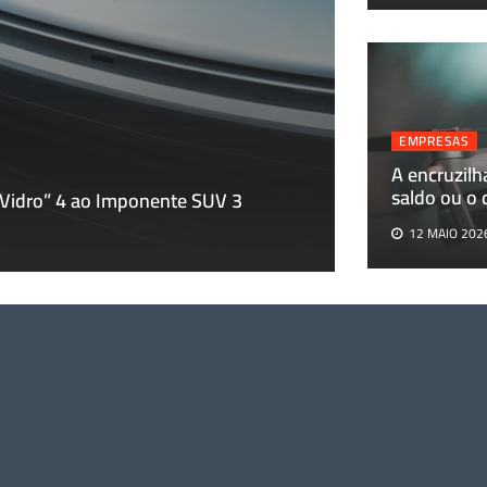
EMPRESAS
EMPRESAS
A encruzilh
A encruzilhada 
saldo ou o
 Vidro” 4 ao Imponente SUV 3
pesos-pluma
12 MAIO 202
12 MAIO 2026