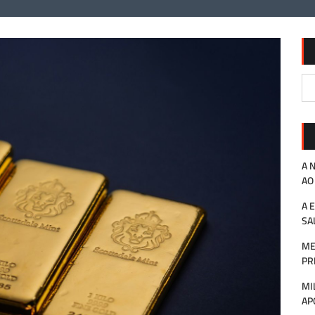
A 
AO
A 
SA
ME
PR
MI
AP