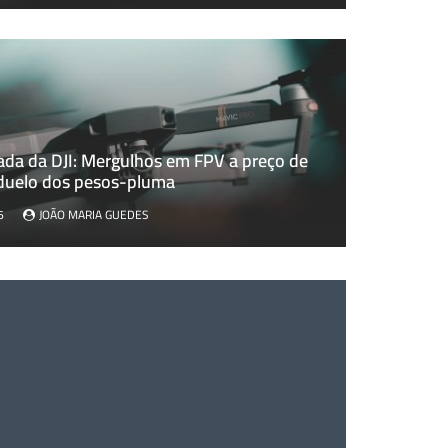
ada da DJI: Mergulhos em FPV a preço de
da DJI: Mergulhos em FPV a preço de saldo ou o duelo dos
 duelo dos pesos-pluma
6
JOÃO MARIA GUEDES
JOÃO MARIA GUEDES