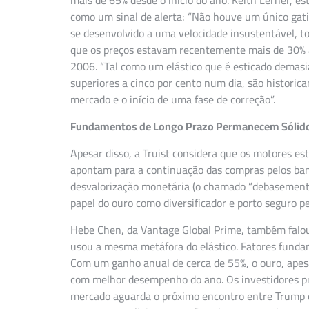
mais de 65% desde o início do ano. Keith Lerner, es
como um sinal de alerta: “Não houve um único gati
se desenvolvido a uma velocidade insustentável, t
que os preços estavam recentemente mais de 30% 
2006. “Tal como um elástico que é esticado demasiad
superiores a cinco por cento num dia, são historic
mercado e o início de uma fase de correção”.
Fundamentos de Longo Prazo Permanecem Sólid
Apesar disso, a Truist considera que os motores es
apontam para a continuação das compras pelos banco
desvalorização monetária (o chamado “debasement 
papel do ouro como diversificador e porto seguro p
Hebe Chen, da Vantage Global Prime, também falou
usou a mesma metáfora do elástico. Fatores funda
Com um ganho anual de cerca de 55%, o ouro, apesa
com melhor desempenho do ano. Os investidores pr
mercado aguarda o próximo encontro entre Trump e