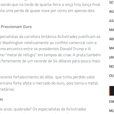
SE
sendo que na tarde de quarta-feira a onça troy (onça fina)
enta uma perda de quase nove por cento em apenas dois
AG
JU
e Pressionam Ouro
MA
ialistas da corretora britânica Activtrades justificam as
AB
de Washington relativamente ao conflito comercial com a
imo encontro entre os presidentes Donald Trump e Xi
MA
como “metal de refúgio” em tempos de crise. A prata também
JA
do fortemente de um recorde de 54 dólares para pouco mais
NO
OU
ecente fortalecimento do dólar, que tinha perdido valor
icana forte afeta o mercado do ouro, pois torna o metal,
netárias.
as
EM
ês anos, quebrada? Os especialistas da Activtrades
M