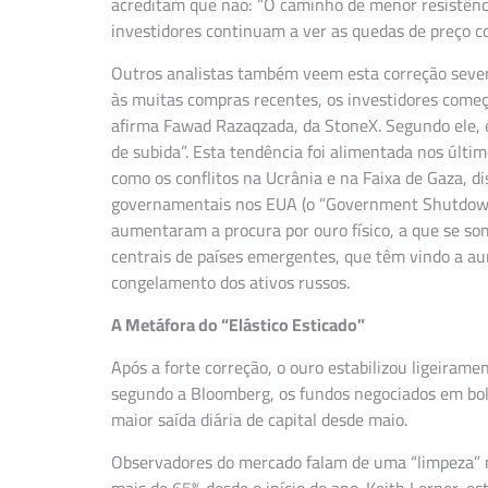
acreditam que não: “O caminho de menor resistênci
investidores continuam a ver as quedas de preço 
Outros analistas também veem esta correção seve
às muitas compras recentes, os investidores começa
afirma Fawad Razaqzada, da StoneX. Segundo ele, é
de subida”. Esta tendência foi alimentada nos últim
como os conflitos na Ucrânia e na Faixa de Gaza, di
governamentais nos EUA (o “Government Shutdown”
aumentaram a procura por ouro físico, a que se so
centrais de países emergentes, que têm vindo a a
congelamento dos ativos russos.
A Metáfora do “Elástico Esticado”
Após a forte correção, o ouro estabilizou ligeirame
segundo a Bloomberg, os fundos negociados em bols
maior saída diária de capital desde maio.
Observadores do mercado falam de uma “limpeza” 