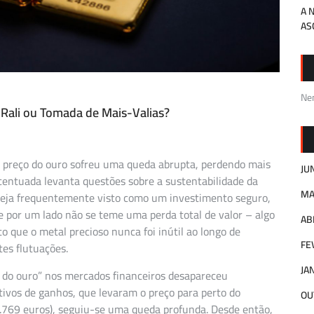
A 
AS
Ne
 Rali ou Tomada de Mais-Valias?
 o preço do ouro sofreu uma queda abrupta, perdendo mais
JU
acentuada levanta questões sobre a sustentabilidade da
MA
 seja frequentemente visto como um investimento seguro,
e por um lado não se teme uma perda total de valor – algo
AB
o que o metal precioso nunca foi inútil ao longo de
FE
rtes flutuações.
JA
e do ouro” nos mercados financeiros desapareceu
tivos de ganhos, que levaram o preço para perto do
OU
3.769 euros), seguiu-se uma queda profunda. Desde então,