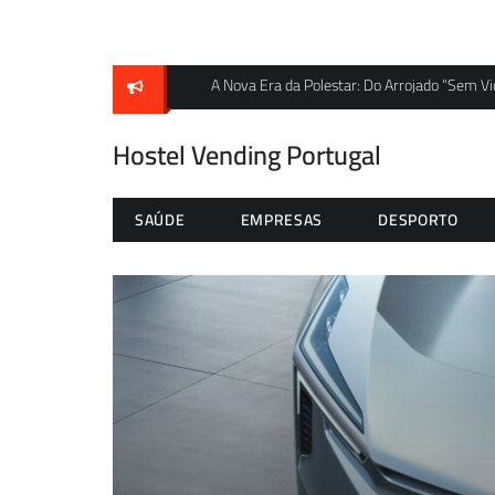
Skip
to
content
s
A Nova Era da Polestar: Do Arrojado “Sem V
Hostel Vending Portugal
SAÚDE
EMPRESAS
DESPORTO