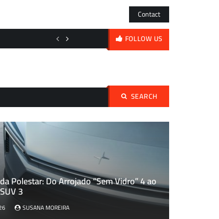
Contact
A encruzilhada da DJI: Mergulhos em FPV a preço de saldo ou o duelo
FOLLOW US
SEARCH
Pesquisar
por:
da Polestar: Do Arrojado “Sem Vidro” 4 ao
 SUV 3
26
SUSANA MOREIRA