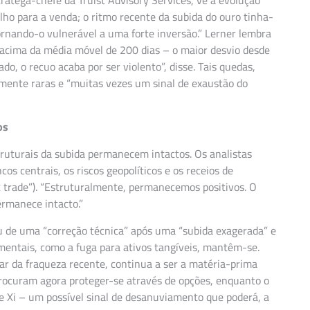
tratega-chefe da Truist Advisory Services, vê a evolução
lho para a venda; o ritmo recente da subida do ouro tinha-
ornando-o vulnerável a uma forte inversão.” Lerner lembra
acima da média móvel de 200 dias – o maior desvio desde
o, o recuo acaba por ser violento”, disse. Tais quedas,
amente raras e “muitas vezes um sinal de exaustão do
os
truturais da subida permanecem intactos. Os analistas
s centrais, os riscos geopolíticos e os receios de
trade”). “Estruturalmente, permanecemos positivos. O
ermanece intacto.”
 de uma “correção técnica” após uma “subida exagerada” e
mentais, como a fuga para ativos tangíveis, mantêm-se.
r da fraqueza recente, continua a ser a matéria-prima
ocuram agora proteger-se através de opções, enquanto o
 Xi – um possível sinal de desanuviamento que poderá, a