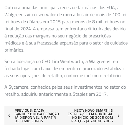
Outrora uma das principais redes de farmácias dos EUA, a
Walgreens viu o seu valor de mercado cair de mais de 100 mil
milhões de dólares em 2015 para menos de 8 mil milhões no
final de 2024. A empresa tem enfrentado dificuldades devido
à redução das margens no seu negócio de prescrições
médicas e à sua fracassada expansão para o setor de cuidados
primários.
Sob a liderança do CEO Tim Wentworth, a Walgreens tem
fechado lojas com baixo desempenho e procurado estabilizar
as suas operações de retalho, conforme indicou o relatório.
A Sycamore, conhecida pelos seus investimentos no setor do
retalho, adquiriu anteriormente a Staples em 2017.
Navegação
PREVIOUS:
DACIA
NEXT:
NOVO SMART #3
SANDERO: NOVA GERAÇÃO
ESTREIA-SE EM PORTUGAL
JÁ DISPONÍVEL A PARTIR
NO INÍCIO DE 2025 COM
de
DE 8 600 EUROS
PREÇOS JÁ ANUNCIADOS