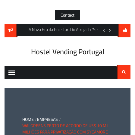
Skip
to
Contact
content
os Máximos Históricos e S&P Global Anuncia Índice para Metais de Baterias
A Nova Era da Polestar: Do Arrojado “Sem Vidro” 4 ao Impon
A encruzilhada da DJ
Hostel Vending Portugal
Pesquisar
por:
HOME
EMPRESAS
WALGREENS PERTO DE ACORDO DE US$ 10 MIL
MILHÕES PARA PRIVATIZAÇÃO COM SYCAMORE