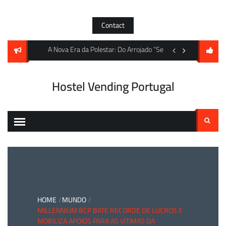
Skip
to
Contact
content
os Máximos Históricos e S&P Global Anuncia Índice para Metais de Baterias
A Nova Era da Polestar: Do Arrojado “Sem Vidro” 4 ao Impon
A encruzilhada da DJ
Hostel Vending Portugal
Pesquisar
por:
HOME
MUNDO
MILLENNIUM BCP BATE RECORDE DE LUCROS E
MOBILIZA APOIOS PARA AS VÍTIMAS DA