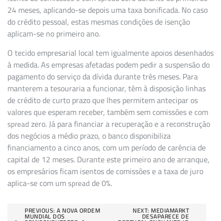
24 meses, aplicando-se depois uma taxa bonificada. No caso
do crédito pessoal, estas mesmas condições de isenção
aplicam-se no primeiro ano.
O tecido empresarial local tem igualmente apoios desenhados
à medida. As empresas afetadas podem pedir a suspensão do
pagamento do serviço da dívida durante três meses. Para
manterem a tesouraria a funcionar, têm à disposição linhas
de crédito de curto prazo que lhes permitem antecipar os
valores que esperam receber, também sem comissões e com
zero. Já para financiar a recuperação e a reconstrução
spread
dos negócios a médio prazo, o banco disponibiliza
financiamento a cinco anos, com um período de carência de
capital de 12 meses. Durante este primeiro ano de arranque,
os empresários ficam isentos de comissões e a taxa de juro
aplica-se com um
de 0%.
spread
Navegação
PREVIOUS:
A NOVA ORDEM
NEXT:
MEDIAMARKT
MUNDIAL DOS
DESAPARECE DE