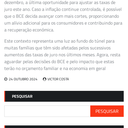
dezembro, a última oportunidade para ajustar as taxas de
juro este ano. Caso a inflação continue controlada, é possível
que o BCE decida avançar com mais cortes, proporcionando
um alívio adicional para os consumidores e contribuindo para
a recuperação económica.
Este contexto representa uma luz ao fundo do túnel para
muitas famílias que têm sido afetadas pelos sucessivos
aumentos das taxas de juro nos últimos meses. Agora, resta
aguardar pelas decisões do BCE e pelo impacto que estas
terão no orçamento familiar e na economia em geral
24 OUTUBRO 2024
VICTOR COSTA
PESQUISAR
PESQUISAR