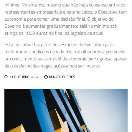
mínimo. No entanto, mesmo que não haja consenso entre os
representantes empresariais e os sindicatos, o Executivo tem
autonomia para tomar uma decisão final. O objetivo do
Governo é aumentar gradualmente o salário mínimo até
atingir os 1000 euros no final da legislatura atual.
Esta iniciativa faz parte dos esforços do Executivo para
melhorar as condições de vida dos trabalhadores e promover
um crescimento sustentável da economia portuguesa, apesar
de o desfecho das negociações ainda ser incerto.
31 OUTUBRO 2024
RENATO GUEDES