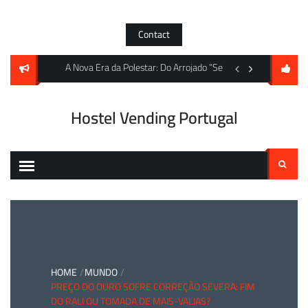
Skip
to
Contact
content
os Máximos Históricos e S&P Global Anuncia Índice para Metais de Baterias
A Nova Era da Polestar: Do Arrojado “Sem Vidro” 4 ao Impon
A encruzilhada da DJ
Hostel Vending Portugal
Pesquisar
por:
HOME
MUNDO
PREÇO DO OURO SOFRE CORREÇÃO SEVERA: FIM
DO RALI OU TOMADA DE MAIS-VALIAS?