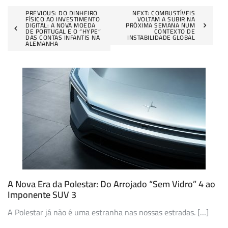
Navegação
PREVIOUS:
DO DINHEIRO
NEXT:
COMBUSTÍVEIS
FÍSICO AO INVESTIMENTO
VOLTAM A SUBIR NA
DIGITAL: A NOVA MOEDA
PRÓXIMA SEMANA NUM
de
DE PORTUGAL E O “HYPE”
CONTEXTO DE
DAS CONTAS INFANTIS NA
INSTABILIDADE GLOBAL
ALEMANHA
artigos
A Nova Era da Polestar: Do Arrojado “Sem Vidro” 4 ao
Imponente SUV 3
A Polestar já não é uma estranha nas nossas estradas. […]