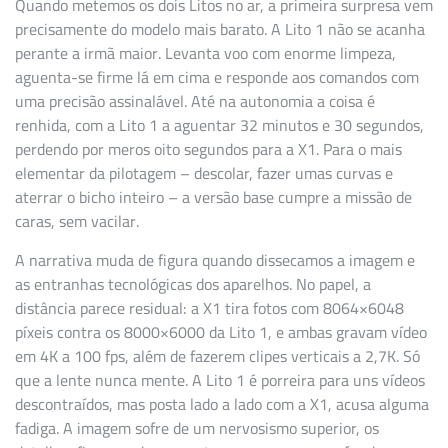
Quando metemos os dois Litos no ar, a primeira surpresa vem
precisamente do modelo mais barato. A Lito 1 não se acanha
perante a irmã maior. Levanta voo com enorme limpeza,
aguenta-se firme lá em cima e responde aos comandos com
uma precisão assinalável. Até na autonomia a coisa é
renhida, com a Lito 1 a aguentar 32 minutos e 30 segundos,
perdendo por meros oito segundos para a X1. Para o mais
elementar da pilotagem – descolar, fazer umas curvas e
aterrar o bicho inteiro – a versão base cumpre a missão de
caras, sem vacilar.
A narrativa muda de figura quando dissecamos a imagem e
as entranhas tecnológicas dos aparelhos. No papel, a
distância parece residual: a X1 tira fotos com 8064×6048
píxeis contra os 8000×6000 da Lito 1, e ambas gravam vídeo
em 4K a 100 fps, além de fazerem clipes verticais a 2,7K. Só
que a lente nunca mente. A Lito 1 é porreira para uns vídeos
descontraídos, mas posta lado a lado com a X1, acusa alguma
fadiga. A imagem sofre de um nervosismo superior, os