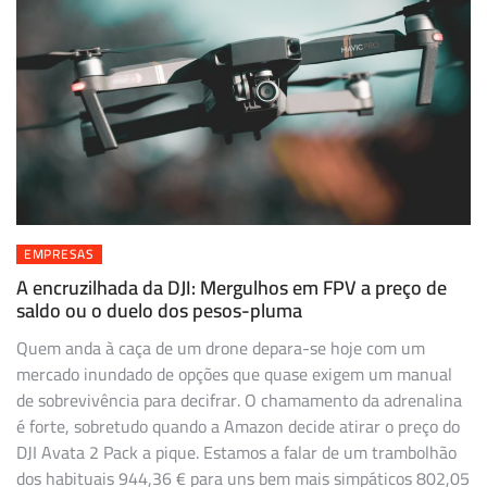
EMPRESAS
A encruzilhada da DJI: Mergulhos em FPV a preço de
saldo ou o duelo dos pesos-pluma
Quem anda à caça de um drone depara-se hoje com um
mercado inundado de opções que quase exigem um manual
de sobrevivência para decifrar. O chamamento da adrenalina
é forte, sobretudo quando a Amazon decide atirar o preço do
DJI Avata 2 Pack a pique. Estamos a falar de um trambolhão
dos habituais 944,36 € para uns bem mais simpáticos 802,05