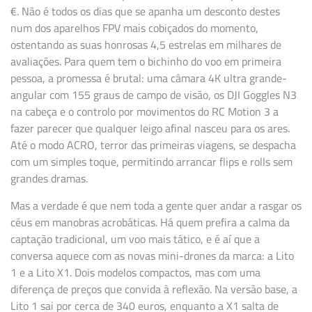
€. Não é todos os dias que se apanha um desconto destes
num dos aparelhos FPV mais cobiçados do momento,
ostentando as suas honrosas 4,5 estrelas em milhares de
avaliações. Para quem tem o bichinho do voo em primeira
pessoa, a promessa é brutal: uma câmara 4K ultra grande-
angular com 155 graus de campo de visão, os DJI Goggles N3
na cabeça e o controlo por movimentos do RC Motion 3 a
fazer parecer que qualquer leigo afinal nasceu para os ares.
Até o modo ACRO, terror das primeiras viagens, se despacha
com um simples toque, permitindo arrancar flips e rolls sem
grandes dramas.
Mas a verdade é que nem toda a gente quer andar a rasgar os
céus em manobras acrobáticas. Há quem prefira a calma da
captação tradicional, um voo mais tático, e é aí que a
conversa aquece com as novas mini-drones da marca: a Lito
1 e a Lito X1. Dois modelos compactos, mas com uma
diferença de preços que convida à reflexão. Na versão base, a
Lito 1 sai por cerca de 340 euros, enquanto a X1 salta de