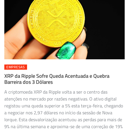
EMPRESAS
XRP da Ripple Sofre Queda Acentuada e Quebra
Barreira dos 3 Dólares
A criptomoeda XRP da Ripple volta a ser o centro das
atenções no mercado por razões negativas. O ativo digital
registou uma queda superior a 5% esta terça-feira, chegando
a negociar nos 2,97 dólares no início da sessão de Nova
Iorque. Esta desvalorização acentuou as perdas para mais de
9% na última semana e aproxima-se de uma correção de 19%