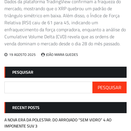
Dados da plataforma TradingView confirmam a fraqueza do
mercado, mostrando que o XRP quebrou um padrão de
triângulo simétrico em baixa. Além disso, o Índice de Força
Relativa (RSI) caiu de 61 para 45, indicando um
enfraquecimento da força compradora, enquanto a análise do
Cumulative Volume Delta (CVD) revela que as ordens de
venda dominam o mercado desde o dia 28 do mês passado.
19 AGOSTO 2025
JOÃO MARIA GUEDES
PESQUISAR
PESQUISAR
RECENT POSTS
A NOVA ERA DA POLESTAR: DO ARROJADO “SEM VIDRO” 4 AO
IMPONENTE SUV 3