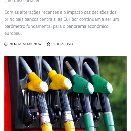
com taxa variável.
Com as alterações recentes e o impacto das decisões dos
principais bancos centrais, as Euribor continuam a ser um
barómetro fundamental para o panorama económico
europeu.
28 NOVEMBRO 2024
VICTOR COSTA