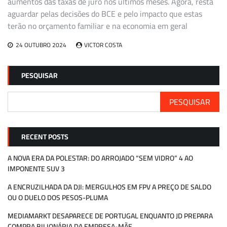
aumentos das taxas de juro nos últimos meses. Agora, resta
aguardar pelas decisões do BCE e pelo impacto que estas
terão no orçamento familiar e na economia em geral
24 OUTUBRO 2024
VICTOR COSTA
PESQUISAR
PESQUISAR
RECENT POSTS
A NOVA ERA DA POLESTAR: DO ARROJADO “SEM VIDRO” 4 AO
IMPONENTE SUV 3
A ENCRUZILHADA DA DJI: MERGULHOS EM FPV A PREÇO DE SALDO
OU O DUELO DOS PESOS-PLUMA
MEDIAMARKT DESAPARECE DE PORTUGAL ENQUANTO JD PREPARA
COMPRA BILIONÁRIA DA EMPRESA-MÃE