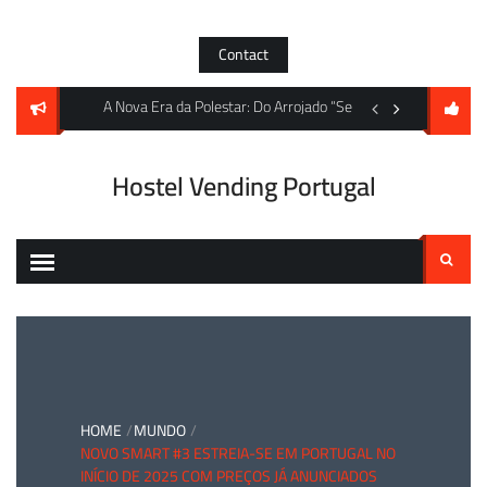
Skip
to
Contact
content
os Máximos Históricos e S&P Global Anuncia Índice para Metais de Baterias
A Nova Era da Polestar: Do Arrojado “Sem Vidro” 4 ao Impon
A encruzilhada da DJ
Hostel Vending Portugal
Pesquisar
por:
HOME
MUNDO
NOVO SMART #3 ESTREIA-SE EM PORTUGAL NO
INÍCIO DE 2025 COM PREÇOS JÁ ANUNCIADOS