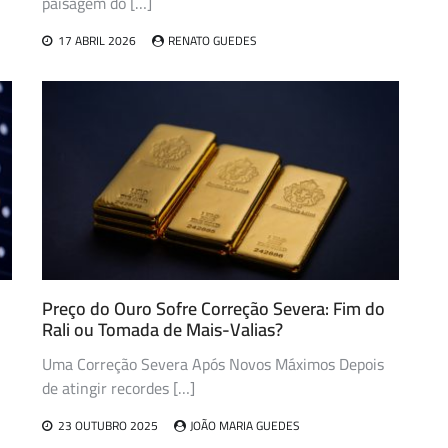
paisagem do […]
17 ABRIL 2026
RENATO GUEDES
Preço do Ouro Sofre Correção Severa: Fim do
Rali ou Tomada de Mais-Valias?
Uma Correção Severa Após Novos Máximos Depois
de atingir recordes […]
23 OUTUBRO 2025
JOÃO MARIA GUEDES