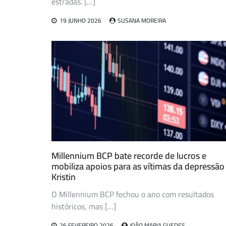
estradas. […]
19 JUNHO 2026
SUSANA MOREIRA
Millennium BCP bate recorde de lucros e
mobiliza apoios para as vítimas da depressão
Kristin
O Millennium BCP fechou o ano com resultados
históricos, mas […]
26 FEVEREIRO 2026
JOÃO MARIA GUEDES