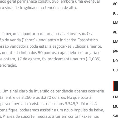
écnico geral permanece construtivo, embora uma eventual
AG
 sinal de fragilidade na tendência de alta.
JU
MA
AB
s começam a apontar para uma possível inversão. Os
o de venda (“short”), enquanto o indicador Estocástico
MA
ressão vendedora pode estar a esgotar-se. Adicionalmente,
JA
osamente da linha dos 50 pontos, cuja quebra reforçaria o
e ontem, 17 de agosto, foi praticamente neutro (-0,03%),
NO
erioração.
OU
a. Um sinal claro de inversão de tendência apenas ocorreria
l entre os 3.260 e os 3.270 dólares. No que toca a
EM
 para o mercado à vista situa-se nos 3.348,3 dólares. A
M
tensifique, poderemos assistir a um novo impulso de baixa,
. A área de suporte imediato a ter em conta fixa-se nos
SA