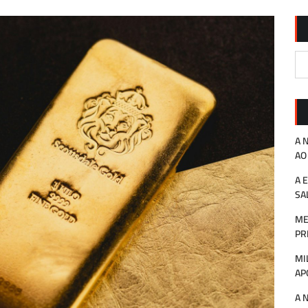
A 
AO
A 
SA
ME
PR
MI
AP
A 