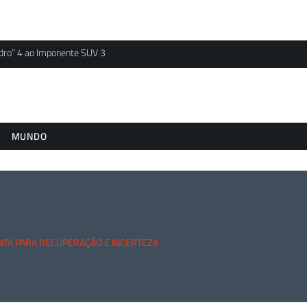
idro” 4 ao Imponente SUV 3
MUNDO
ONTA PARA RECUPERAÇÃO E INCERTEZA