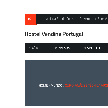
Skip
to
content
s
A Nova Era da Polestar: Do Arrojado “Sem V
Hostel Vending Portugal
SAÚDE
EMPRESAS
DESPORTO
HOME
MUNDO
OURO: ANÁLISE TÉCNICA AP