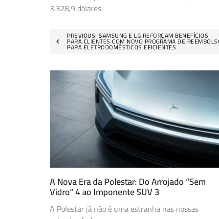
3.328,9 dólares.
Navegação
PREVIOUS:
SAMSUNG E LG REFORÇAM BENEFÍCIOS
PARA CLIENTES COM NOVO PROGRAMA DE REEMBOLS
PARA ELETRODOMÉSTICOS EFICIENTES
de
artigos
A Nova Era da Polestar: Do Arrojado “Sem
Vidro” 4 ao Imponente SUV 3
A Polestar já não é uma estranha nas nossas