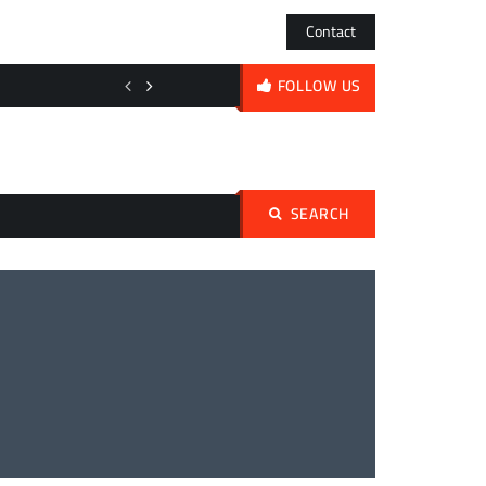
Contact
A encruzilhada da DJI: Mergulhos em FPV a preço de saldo ou o duelo
FOLLOW US
SEARCH
Pesquisar
por: