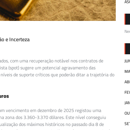
AS
Ne
o e Incerteza
ados, com uma recuperação notável nos contratos de
JU
vista (spot) sugere um potencial agravamento das
MA
íveis de suporte críticos que poderão ditar a trajetória do
AB
FE
uros
JA
 com vencimento em dezembro de 2025 registou uma
OU
a zona dos 3.360-3.370 dólares. Este nível conseguiu
ualização dos máximos históricos no passado dia 8 de
SE