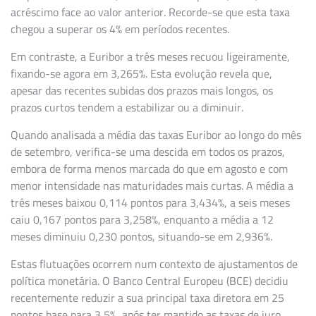
acréscimo face ao valor anterior. Recorde-se que esta taxa
chegou a superar os 4% em períodos recentes.
Em contraste, a Euribor a três meses recuou ligeiramente,
fixando-se agora em 3,265%. Esta evolução revela que,
apesar das recentes subidas dos prazos mais longos, os
prazos curtos tendem a estabilizar ou a diminuir.
Quando analisada a média das taxas Euribor ao longo do mês
de setembro, verifica-se uma descida em todos os prazos,
embora de forma menos marcada do que em agosto e com
menor intensidade nas maturidades mais curtas. A média a
três meses baixou 0,114 pontos para 3,434%, a seis meses
caiu 0,167 pontos para 3,258%, enquanto a média a 12
meses diminuiu 0,230 pontos, situando-se em 2,936%.
Estas flutuações ocorrem num contexto de ajustamentos de
política monetária. O Banco Central Europeu (BCE) decidiu
recentemente reduzir a sua principal taxa diretora em 25
pontos base para 3,5%, após ter mantido as taxas de juro