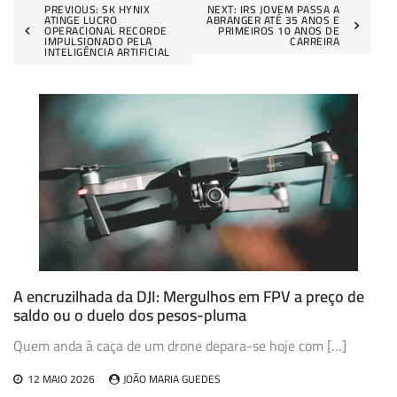
Navegação
PREVIOUS:
SK HYNIX
NEXT:
IRS JOVEM PASSA A
ATINGE LUCRO
ABRANGER ATÉ 35 ANOS E
OPERACIONAL RECORDE
PRIMEIROS 10 ANOS DE
de
IMPULSIONADO PELA
CARREIRA
INTELIGÊNCIA ARTIFICIAL
artigos
A encruzilhada da DJI: Mergulhos em FPV a preço de
saldo ou o duelo dos pesos-pluma
Quem anda à caça de um drone depara-se hoje com […]
12 MAIO 2026
JOÃO MARIA GUEDES